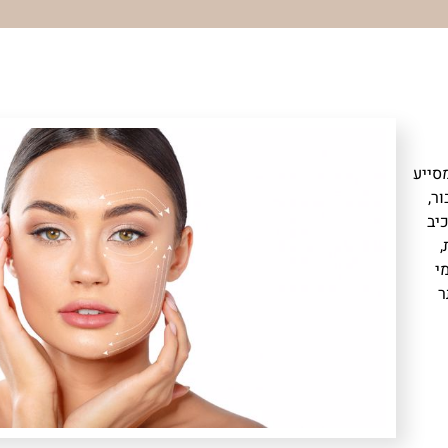
 המסייע
ר,
מרכיב
ת,
י
יותר