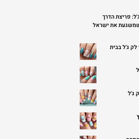
'ל: פריצת הדרך
שמשגעת את ישראל
לק ג'ל בבית
ל
 ג'ל