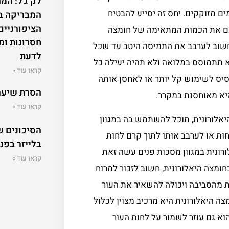
לק ג'ל: המ
מצה היאלורונית, יש להשתמש ב-2 כפות מים מזוקקים. יחס זה יסייע להבטיח
המבריקה ב
הציפורניים 
כם את הכמות המתאימה של חומצה
חסרונות ו
 חשוב לערבב את התמיסה היטב עד שכל
לדעת
א תתמוסס במלואה ולא תהיה יעילה כל
קראו עוד »
סיס לשימוש קל יותר או לאחסן אותה
הסרת שיער ipl סיכונ
יא מאוחסנת במקרר.
קראו עוד »
לורונית, תוכל להשתמש בה במגוון
הסיכונים 
חות או לערבב אותו לתוך קרם לחות
בלייזר בפנ
רונית במגוון מסכות פנים עשה זאת
קראו עוד »
מצה היאלורונית, חשוב לזכור למרוח
ת מהסביבה ויכולה להשאיר את העור
ה היאלורונית היא מרכיב מצוין לכלול
א גם עוזר לשמור על לחות העור