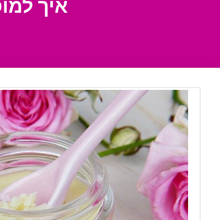
איך למו