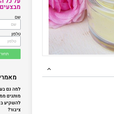
על כל הט
מבצעים 
שם
טלפון
תחזרו
מאמרים
מותגים ממ
להשקיע בכ
ציבור?