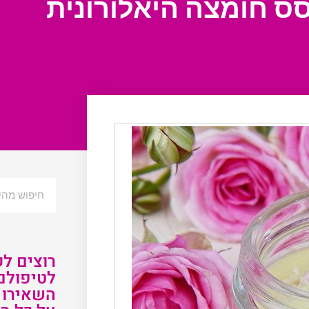
סס חומצה היאלורונית
רוצים ל
לטיפולם