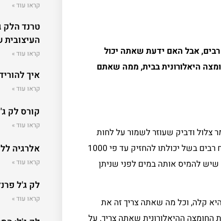
קראו עוד »
טרנד הלק ג
העיצובית 
 רבים, אבל האם ידעת שאתה יכול
קראו עוד »
מצה היאלורונית בבית, ממה שאתם
איך להוריד 
קראו עוד »
קורס לק ג'
קראו עוד »
מר צלול ודביק שעוזר לשמור על לחות
העור, שמנמן וללא קמטים. ניתן למצוא אותו גם במוצרי טיפוח רבים בשל יכולתו להחזיק עד פי 1000
אלרגיה ללק
קראו עוד »
 שיש להמיס אותה במים לפני שניתן
לק ג'ל פרנץ
קראו עוד »
יא קלה, וכל מה שאתה צריך זה את
 החומצה ההיאלורונית שאתה צריך. על